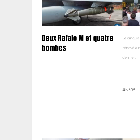
Deux Rafale M et quatre
Le cinqua
bombes
rénové à m
dernier.
#N°85