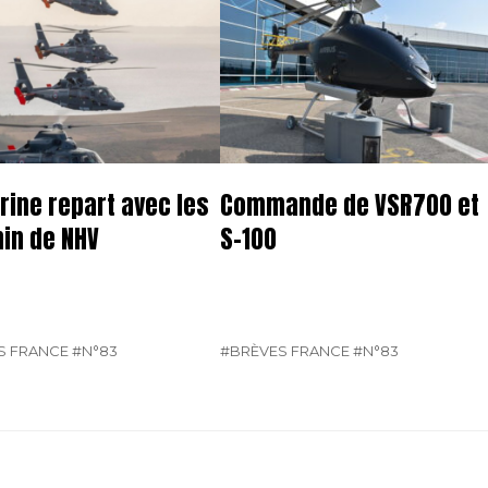
rine repart avec les
Commande de VSR700 et
in de NHV
S-100
S FRANCE
#N°83
#BRÈVES FRANCE
#N°83