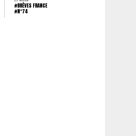
#BRÈVES FRANCE
#N°74