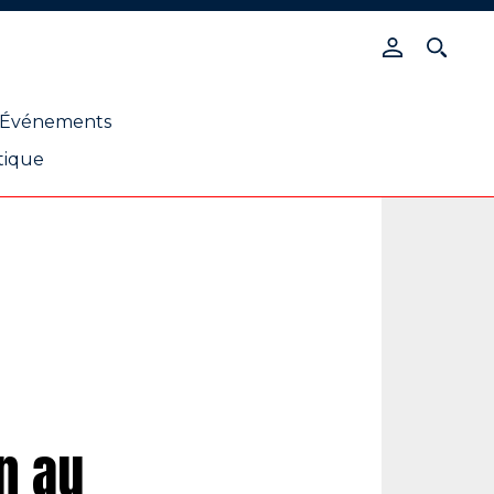
Événements
tique
n au