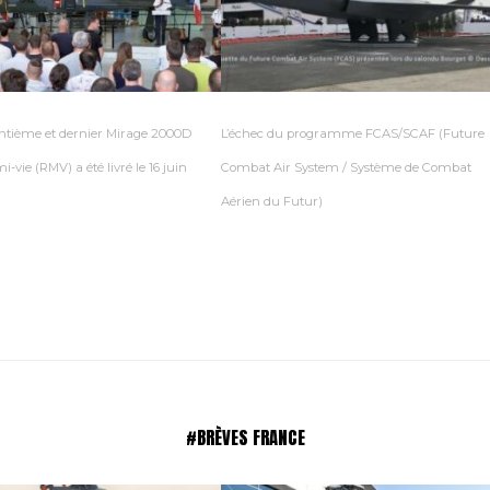
ntième et dernier Mirage 2000D
L’échec du programme FCAS/SCAF (Future
i-vie (RMV) a été livré le 16 juin
Combat Air System / Système de Combat
Aérien du Futur)
#BRÈVES FRANCE