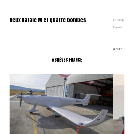
Deux Rafale M et quatre bombes
Le cinquantième
16 juin dernier.
#N°85
#BRÈVES FRANCE