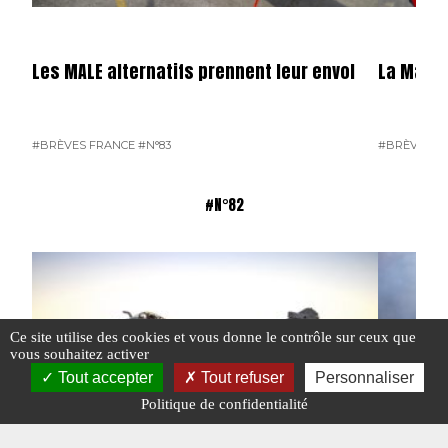
Les MALE alternatifs prennent leur envol
La Marin
#BRÈVES FRANCE
#N°83
#BRÈVES F
#N°82
Ce site utilise des cookies et vous donne le contrôle sur ceux que
vous souhaitez activer
Tout accepter
Tout refuser
Personnaliser
Politique de confidentialité