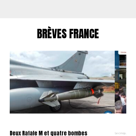
BRÈVES FRANCE
Deux Rafale M et quatre bombes
Le cinquantième