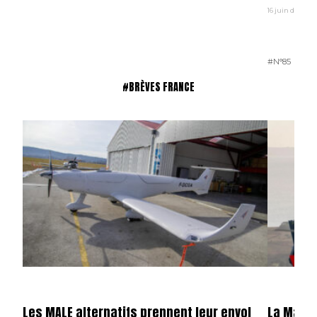
16 juin dernier.
#N°85
#BRÈVES FRANCE
Les MALE alternatifs prennent leur envol
La Marin