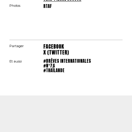
RTAF
Photos
FACEBOOK
Partager
X (TWITTER)
#BRÈVES INTERNATIONALES
Et aussi
#N°74
#THAÏLANDE