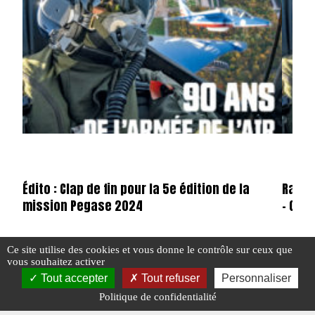
Édito : Clap de fin pour la 5e édition de la
Raids
mission Pegase 2024
– Con
Ce site utilise des cookies et vous donne le contrôle sur ceux que
vous souhaitez activer
#ÉDITO
#N°74
#E-MAG
Tout accepter
Tout refuser
Personnaliser
Politique de confidentialité