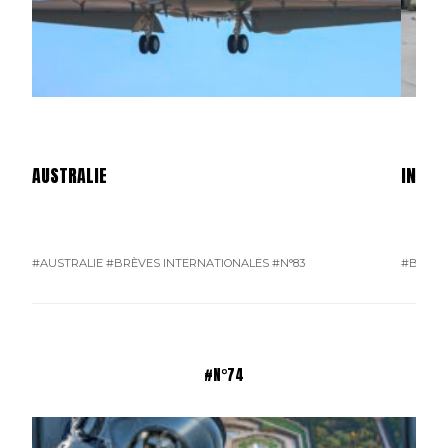
AUSTRALIE
INDON
#AUSTRALIE
#BRÈVES INTERNATIONALES
#N°83
#BRÈVE
#N°74