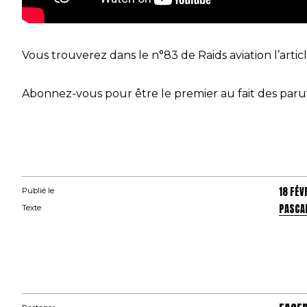
Vous trouverez dans le n°83 de Raids aviation l’artic
Abonnez-vous pour être le premier au fait des parut
18 FÉV
Publié le
PASCA
Texte