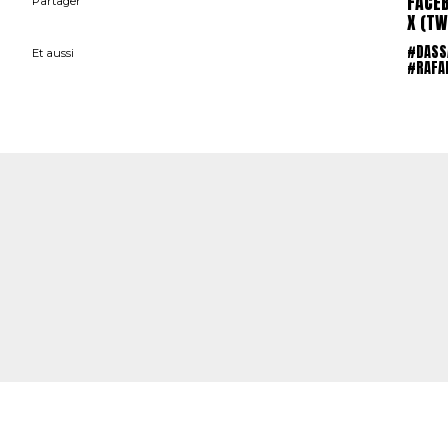
FACE
Partager
X (TW
#DASS
Et aussi
#RAFA