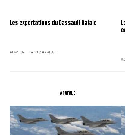
Les exportations du Dassault Rafale
Les e
conte
#DASSAULT
#N°83
#RAFALE
#DASSA
#RAFALE