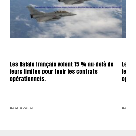
Les Rafale français volent 15 % au-delà de
Les R
leurs limites pour tenir les contrats
leurs 
opérationnels.
opéra
#AAE
#RAFALE
#AAE
#