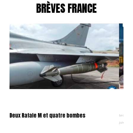
BRÈVES FRANCE
Deux Rafale M et quatre bombes
Le cinquan
juin derni