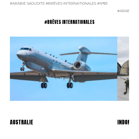
#ARABIE SAOUDITE
#BRÈVES INTERNATIONALES
#N°83
#ARABIE SA
#BRÈVES INTERNATIONALES
AUSTRALIE
INDONÉSI