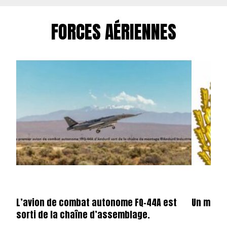
FORCES AÉRIENNES
L’avion de combat autonome FQ-44A est
Un mois d
sorti de la chaîne d’assemblage.