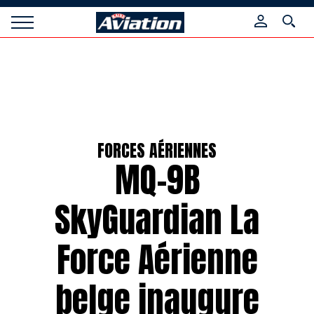
Panneau de gestion des cookies
Raids
Aviation
Magazine
FORCES AÉRIENNES
MQ-9B
SkyGuardian La
Force Aérienne
belge inaugure