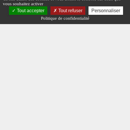
inaugure
vous souhaitez activer
Tout accepter
Tout refuser
Personnaliser
#DRONE
Politique de confidentialité
#BELGIQUE
#N°82