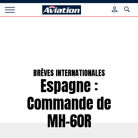
Panneau de gestion des cookies
Raids
Aviation
Magazine
BRÈVES INTERNATIONALES
Espagne :
Commande de
MH-60R