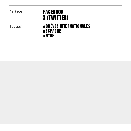
FACEBOOK
Partager
X (TWITTER)
#BRÈVES INTERNATIONALES
Et aussi
#ESPAGNE
#N°69