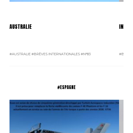
AUSTRALIE
INDON
#AUSTRALIE
#BRÈVES INTERNATIONALES
#N°83
#BRÈVE
#ESPAGNE