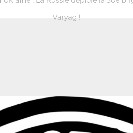
 Ukraine : La Russie déploie la 50e b
Varyag !